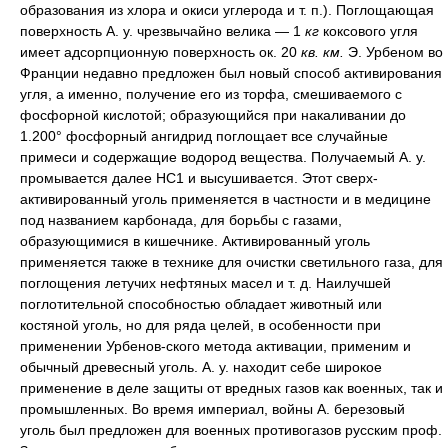
образования из хлора и окиси углерода и т. п.). Поглощающая
поверхность А. у. чрезвычайно велика — 1
кг
коксового угля
имеет адсорпционную поверхность ок. 20
кв. км.
Э. Урбеном во
Франции недавно предложен был новый способ активирования
угля, а именно, получение его из торфа, смешиваемого с
фосфорной кислотой; образующийся при накаливании до
1.200° фосфорный ангидрид поглощает все случайные
примеси и содержащие водород вещества. Получаемый А. у.
промывается далее НС1 и высушивается. Этот сверх-
активированный уголь применяется в частности и в медицине
под названием карбонада, для борьбы с газами,
образующимися в кишечнике. Активированный уголь
применяется также в технике для очистки светильного газа, для
поглощения летучих нефтяных масел и т. д. Наилучшей
поглотительной способностью обладает животный или
костяной уголь, но для ряда целей, в особенности при
применении Урбенов-ского метода активации, применим и
обычный древесный уголь. А. у. находит себе широкое
применение в деле защиты от вредных газов как военных, так и
промышленных. Во время империал, войны А. березовый
уголь был предложен для военных противогазов русским проф.