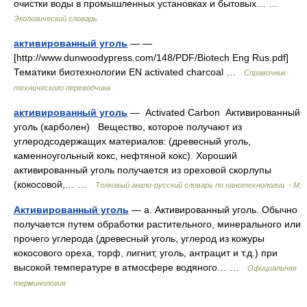
очистки воды в промышленных установках и бытовых… …
Экологический словарь
активированный уголь
— —
[http://www.dunwoodypress.com/148/PDF/Biotech Eng Rus.pdf]
Тематики биотехнологии EN activated charcoal …
Справочник
технического переводчика
активированный уголь
— Activated Carbon Активированный
уголь (карболен) Вещество, которое получают из
углеродсодержащих материалов: (древесный уголь,
каменноугольный кокс, нефтяной кокс). Хороший
активированный уголь получается из ореховой скорлупы
(кокосовой,… …
Толковый англо-русский словарь по нанотехнологии. - М.
Активированный уголь
— а. Активированный уголь. Обычно
получается путем обработки растительного, минерального или
прочего углерода (древесный уголь, углерод из кожуры
кокосового ореха, торф, лигнит, уголь, антрацит и т.д.) при
высокой температуре в атмосфере водяного… …
Официальная
терминология