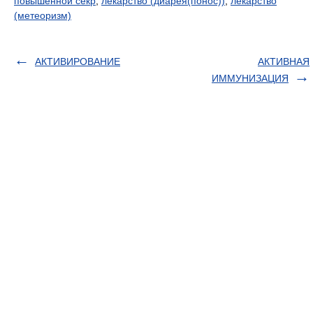
повышенной секр
,
лекарство (диарея(понос))
,
лекарство
(метеоризм)
АКТИВИРОВАНИЕ
АКТИВНАЯ
ИММУНИЗАЦИЯ