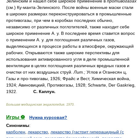
Зелинским и нашел себе широкое применение в
противогазах
(см.) Ку-манта-Зелинского. После войны военные маски стали
в широких размерах переконструироваться в промышленные
противогазы, при чем в коробках последних обычно,
независимо от различных поглотителей, также находит себе
широкое применение А. у. В последнее время ставится вопрос
о применении А. у. для поглощения различных газов,
выделяющихся в процессе работы в атмосфере, окружающей
рабочих. Открываются также широкие перспективы для
использования активированного угля в деле промышленной
вентиляции в целях поглощения различных вредных газов и
очистки от них воздушных струй.
Лит.;
Углов и Оганесян ц,
Газы и про-тивогавы, 1926; Фрайс и Вест, Химическая война,
1924; Авиновицкий, Противогазы, 1928; Schwarte, Der Gaskrieg,
1922.
С. Каплун.
Большая медицинская энциклопедия
.
1970
.
Игры ⚽
Нужна курсовая?
Синонимы
:
карболен
,
лекарство
,
лекарство (гастрит гиперацидный (с